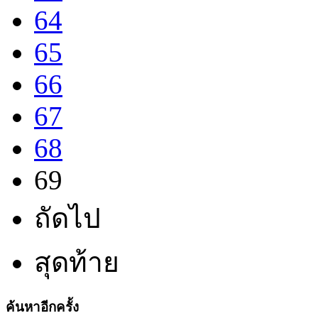
64
65
66
67
68
69
ถัดไป
สุดท้าย
ค้นหาอีกครั้ง